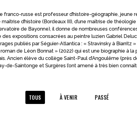
e franco-russe est professeur d’histoire-géographie, jeune re
maîtrise d’histoire (Bordeaux III), d’une maîtrise de théologie
ervatoire de Bayonne), il donne de nombreuses conférences sur 
 des expositions consacrées au peintre luzien Gabriel Deluc (
rages publiés par Séguier-Atlantica : « Stravinsky à Biarritz »
le roman de Léon Bonnat » (2022) qui est une biographie à l
is. Ancien élève du collège Saint-Paul d’Angoulême (près de 
nay-de-Saintonge et Surgères l’ont amené à très bien connaît
À VENIR
PASSÉ
TOUS