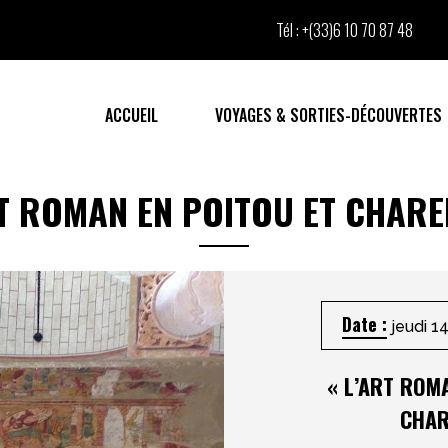
Tél :
+(33)6 10 70 87 48
ACCUEIL
VOYAGES & SORTIES-DÉCOUVERTES
T ROMAN EN POITOU ET CHARE
Date :
jeudi 1
«
L’ART ROMA
CHAR