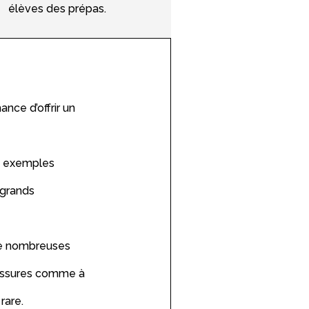
élèves des prépas.
nce d’offrir un
es exemples
 grands
 de nombreuses
oussures comme à
rare.