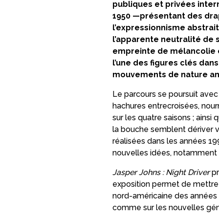
publiques et privées inte
1950 —présentant des drap
l’expressionnisme abstrait
l’apparente neutralité de 
empreinte de mélancolie et
l’une des figures clés dan
mouvements de nature ana
Le parcours se poursuit avec
hachures entrecroisées, nourri
sur les quatre saisons ; ains
la bouche semblent dériver v
réalisées dans les années 19
nouvelles idées, notamment 
Jasper Johns : Night Driver
p
exposition permet de mettre 
nord-américaine des années 1
comme sur les nouvelles génér