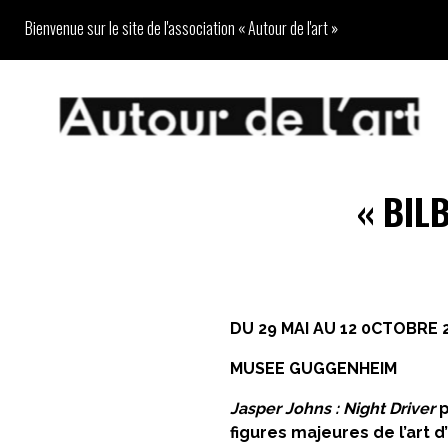
Bienvenue sur le site de l'association « Autour de l'art »
«
BIL
DU 29 MAI AU 12 0CTOBRE 
MUSEE GUGGENHEIM
Jasper Johns : Night Driver
p
figures majeures de l’art 