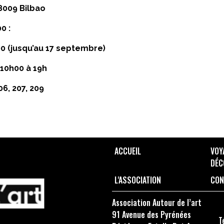
8009 Bilbao
0 :
00 (jusqu’au 17 septembre)
10h00 à 19h
206, 207, 209
ACCUEIL
VOY
DÉC
L'ASSOCIATION
CON
Association Autour de l’art
91 Avenue des Pyrénées
T