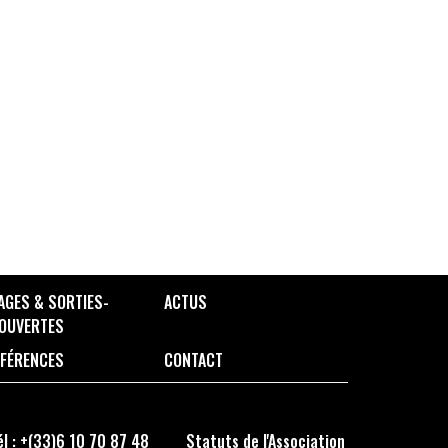
AGES & SORTIES-
ACTUS
OUVERTES
FÉRENCES
CONTACT
él : +(33)6 10 70 87 48
Statuts de l'Association