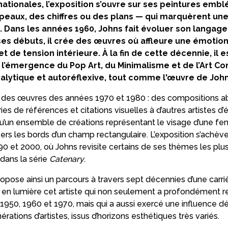
rnationales, l’exposition s’ouvre sur ses peintures em
eaux, des chiffres ou des plans — qui marquèrent une
. Dans les années 1960, Johns fait évoluer son langage
ses débuts, il crée des œuvres où affleure une émotio
 de tension intérieure. À la fin de cette décennie, i
s l’émergence du Pop Art, du Minimalisme et de l’Art Co
lytique et autoréflexive, tout comme l'œuvre de John
 des œuvres des années 1970 et 1980 : des compositions abs
es de références et citations visuelles à d’autres artistes d’
i qu’un ensemble de créations représentant le visage d’une f
ers les bords d’un champ rectangulaire. L’exposition s’achèv
90 et 2000, où Johns revisite certains de ses thèmes les plu
dans la série
Catenary
.
ropose ainsi un parcours à travers sept décennies d’une carr
en lumière cet artiste qui non seulement a profondément ren
950, 1960 et 1970, mais qui a aussi exercé une influence d
ations d’artistes, issus d’horizons esthétiques très variés.